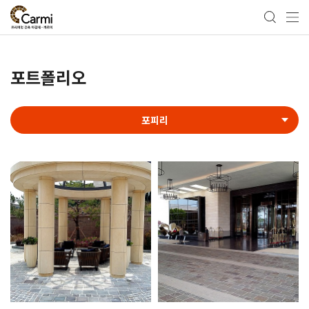
포트폴리오
포피리