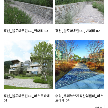
홍천_블루마운틴CC_빈더리 03
홍천_블루마운틴CC_빈더리 02
홍천_블루마운틴CC_라스트라메
수원_우미뉴브지식산업센터_라스
01
트라메 04
검색