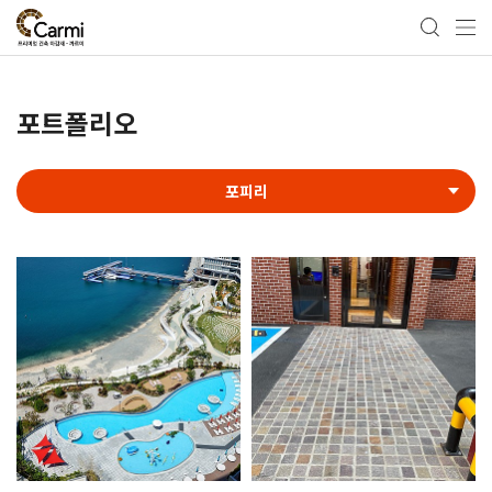
포트폴리오
포피리