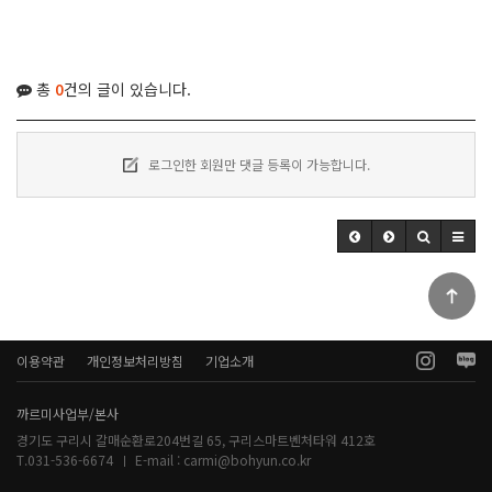
총
0
건의 글이 있습니다.
로그인한 회원만 댓글 등록이 가능합니다.
이용약관
개인정보처리방침
기업소개
까르미사업부/본사
경기도 구리시 갈매순환로204번길 65, 구리스마트벤처타워 412호
T.031-536-6674
E-mail :
carmi@bohyun.co.kr