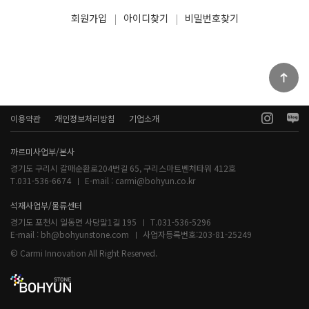
회원가입
아이디찾기
비밀번호찾기
이용약관
개인정보처리방침
기업소개
까르미사업부/본사
경기도 구리시 갈매순환로204번길 65, 구리스마트벤처타워 412호
T.031-536-6674
E-mail :
carmi@bohyun.co.kr
석재사업부/물류센터
경기도 포천시 일동면 사당말1길 195
T.031-536-5296
E-mail :
bh@bohyunstone.com
사업자등록번호:
203-81-25249
© Carmi Innovation All Right Reserved.